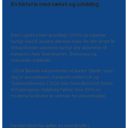
En historie med vækst og udvikling
East Logistics blev grundlagt i 2000 og voksede
hurtigt med 6 ansatte allerede inden for det første år.
Virksomheden udvidede hurtigt sine aktiviteter til
transport i hele Skandinavien, Østeuropa og
oversøiske markeder.
I 2004 åbnede virksomheden et kontor i Berlin, som i
dag er specialiseret i transport mellem UK og
Tyskland/Benelux. I 2006 blev hovedkontoret flyttet
til Frankrigsvej i Nykøbing Falster, hvor 1000 m²
moderne faciliteter er rammen for virksomheden.
Familien Koch har spillet en central rolle i