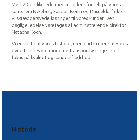
Med 20 dedikerede medarbejdere fordelt på vores
kontorer i Nykøbing Falster, Berlin og Düsseldorf sikrer
vi skræddersyede løsninger til vores kunder. Den
daglige ledelse varetages af administrerende direktør
Natacha Koch.
Vi er stolte af vores historie, men endnu mere af vores
evne til at levere moderne transportløsninger med
fokus på kvalitet og kundetilfredshed.
Historie