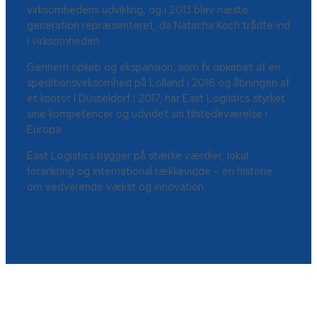
virksomhedens udvikling, og i 2013 blev næste
generation repræsenteret, da Natacha Koch trådte ind
i virksomheden.
Gennem opkøb og ekspansion, som fx opkøbet af en
speditionsvirksomhed på Lolland i 2016 og åbningen af
et kontor i Düsseldorf i 2017, har East Logistics styrket
sine kompetencer og udvidet sin tilstedeværelse i
Europa.
East Logistics bygger på stærke værdier, lokal
forankring og international rækkevidde – en historie
om vedvarende vækst og innovation.